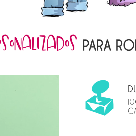
SONALIZADOS
PARA RO
tor
D
10
C