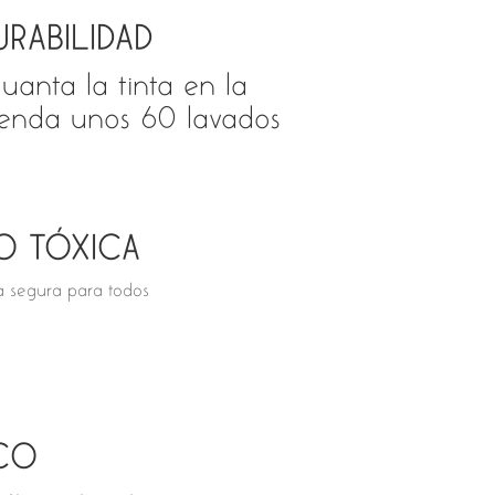
URABILIDAD
uanta la tinta en la
enda unos 60 lavados
O TÓXICA
ta segura para todos
CO