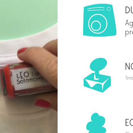
D
Ag
pr
N
Tin
E