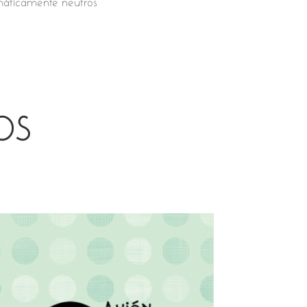
máticamente neutros
OS