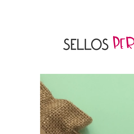
PER
SELLOS
Reproduc
de
vídeo