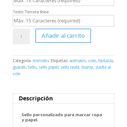
Texto Tercera línea:
Sello
Añadir al carrito
textil
y
papel
CANGREJO
Categoría:
Animales
Etiquetas:
animales
,
cole
,
fantasía
,
cantidad
guarde
,
Sello
,
sello papel
,
sello textil
,
Stamp
,
vuelta al
cole
Descripción
Sello personalizado para marcar ropa
y papel.