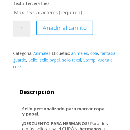
Texto Tercera línea:
Sello
Añadir al carrito
textil
y
papel
OVEJA
Categoría:
Animales
Etiquetas:
animales
,
cole
,
fantasía
,
cantidad
guarde
,
Sello
,
sello papel
,
sello textil
,
Stamp
,
vuelta al
cole
Descripción
Sello personalizado para marcar ropa
y papel.
¡DESCUENTO PARA HERMANOS!
Para dos
o más sellos, usa el CUPÓN:
hermanos
al