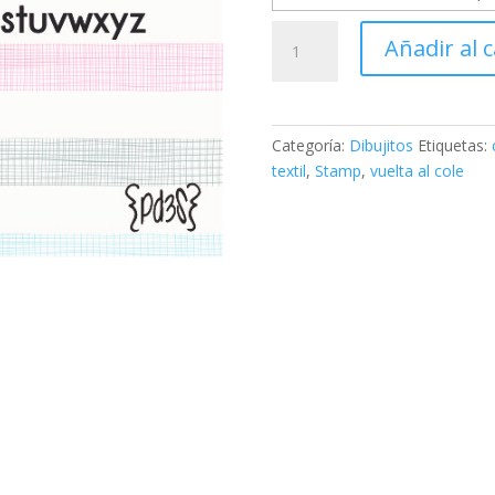
Sello
Añadir al c
textil
y
papel
BLANCANIEVES
Categoría:
Dibujitos
Etiquetas:
cantidad
textil
,
Stamp
,
vuelta al cole