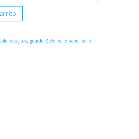
arrito
cole
,
dibujitos
,
guarde
,
Sello
,
sello papel
,
sello