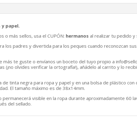
 y papel.
s o más sellos, usa el CUPÓN:
hermanos
al realizar tu pedido y
para los padres y divertida para los peques cuando reconozcan sus
e más te guste o envíanos un boceto del tuyo propio a info@sell
 (¡no olvides verificar la ortografía!), añádelo al carrito y lo reci
a de tinta negra para ropa y papel y en una bolsa de plástico con
ilidad. El tamaño máximo es de 38x14mm.
bujo permanecerá visible en la ropa durante aproximadamente 60 l
ués del sellado.