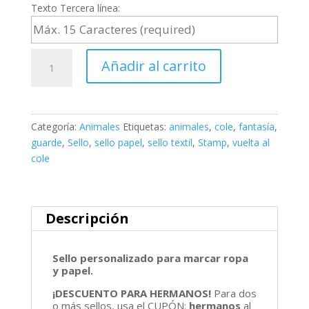
Texto Tercera línea:
Sello
Añadir al carrito
textil
y
papel
VACA
Categoría:
Animales
Etiquetas:
animales
,
cole
,
fantasía
,
cantidad
guarde
,
Sello
,
sello papel
,
sello textil
,
Stamp
,
vuelta al
cole
Descripción
Sello personalizado para marcar ropa
y papel.
¡DESCUENTO PARA HERMANOS!
Para dos
o más sellos, usa el CUPÓN:
hermanos
al