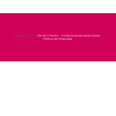
© Copyright 2024.
Par de 3 Studio
|
Condiciones de venta online
|
Política de Privacidad