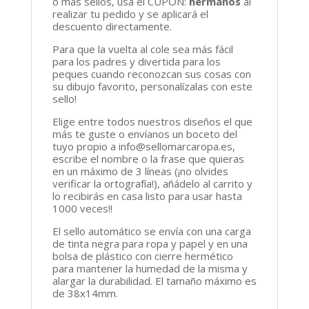
o más sellos, usa el CUPÓN:
hermanos
al
realizar tu pedido y se aplicará el
descuento directamente.
Para que la vuelta al cole sea más fácil
para los padres y divertida para los
peques cuando reconozcan sus cosas con
su dibujo favorito, personalízalas con este
sello!
Elige entre todos nuestros diseños el que
más te guste o envíanos un boceto del
tuyo propio a info@sellomarcaropa.es,
escribe el nombre o la frase que quieras
en un máximo de 3 líneas (¡no olvides
verificar la ortografía!), añádelo al carrito y
lo recibirás en casa listo para usar hasta
1000 veces!!
El sello automático se envía con una carga
de tinta negra para ropa y papel y en una
bolsa de plástico con cierre hermético
para mantener la humedad de la misma y
alargar la durabilidad. El tamaño máximo es
de 38x14mm.