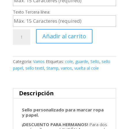
Texto Tercera línea:
Sello
Añadir al carrito
textil
y
papel
PATITO
Categoría:
Varios
Etiquetas:
cole
,
guarde
,
Sello
,
sello
cantidad
papel
,
sello textil
,
Stamp
,
varios
,
vuelta al cole
Descripción
Sello personalizado para marcar ropa
y papel.
¡DESCUENTO PARA HERMANOS!
Para dos